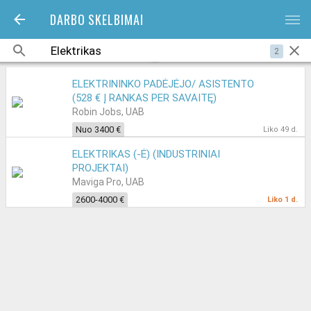
DARBO SKELBIMAI
bars
2
ELEKTRININKO PADĖJĖJO/ ASISTENTO
(528 € Į RANKAS PER SAVAITĘ)
Robin Jobs, UAB
Nuo 3400 €
Liko 49 d.
ELEKTRIKAS (-Ė) (INDUSTRINIAI
PROJEKTAI)
Maviga Pro, UAB
2600-4000 €
Liko 1 d.