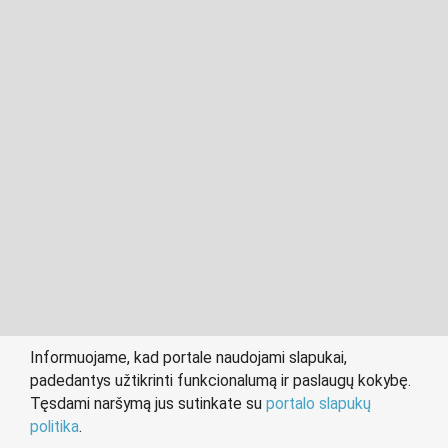
2011- 2026 © cvuzsienis.lt
Visos teisės saugomos įstatymo.
Informuojame, kad portale naudojami slapukai,
padedantys užtikrinti funkcionalumą ir paslaugų kokybę.
person
work
Tęsdami naršymą jus sutinkate su
portalo slapukų
IEŠKANTIEMS DARBO
DARBDAVIAMS
politika
.