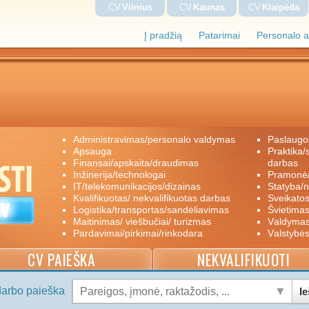
CV
Vilnius
CV
Kaunas
CV
Klaipėda
Į pradžią
Patarimai
Personalo a
administravimas/personalo valdymas
paslaugo
apsauga
praktika/savanoriškas darbas/papildomas
finansai/apskaita/draudimas
darbas
inžinerija/technologai
pramon
IT/telekomunikacijos/dizainas
statyba/
kvalifikuotas/ nekvalifikuotas darbas
sveikato
logistika/transportas/sandėliavimas
švietimas
maitinimas/ viešbučiai/ turizmas
valdyma
pardavimai/pirkimai/rinkodara
valstybė
CV PAIEŠKA
NEKVALIFIKUOTI
darbo paieška
Ie