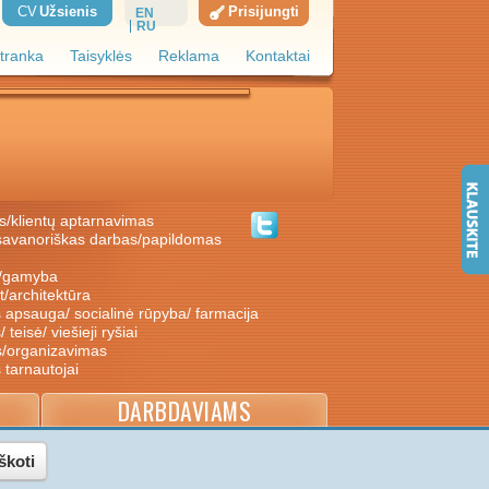
CV
Užsienis
Prisijungti
EN
RU
tranka
Taisyklės
Reklama
Kontaktai
s/klientų aptarnavimas
ė/gamyba
nt/architektūra
s apsauga/ socialinė rūpyba/ farmacija
/ teisė/ viešieji ryšiai
s/organizavimas
s tarnautojai
DARBDAVIAMS
škoti