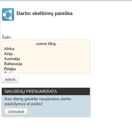
Darbo skelbimų paieška
Šalis:
Ieškoti
NAUJIENŲ PRENUMERATA
Kas dieną gaukite naujausius darbo
pasiūlymus el.paštu!
Užsisakyti