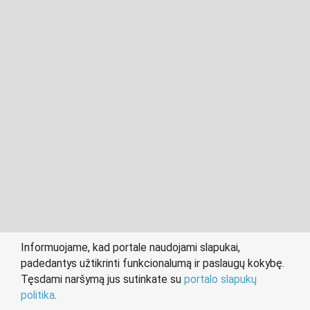
2011- 2026 © cvuzsienis.lt
Visos teisės saugomos įstatymo.
Informuojame, kad portale naudojami slapukai,
padedantys užtikrinti funkcionalumą ir paslaugų kokybę.
person
work
Tęsdami naršymą jus sutinkate su
portalo slapukų
IEŠKANTIEMS DARBO
DARBDAVIAMS
politika
.