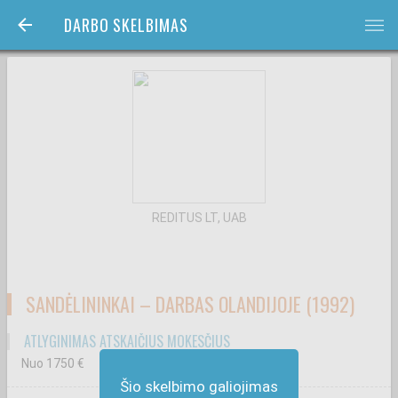
DARBO SKELBIMAS
bars
REDITUS LT, UAB
SANDĖLININKAI – DARBAS OLANDIJOJE (1992)
ATLYGINIMAS ATSKAIČIUS MOKESČIUS
Nuo 1750
€
Šio skelbimo galiojimas