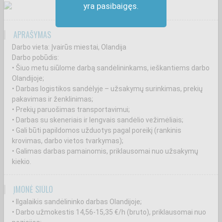
yra pasibaigęs.
APRAŠYMAS
Darbo vieta: Įvairūs miestai, Olandija
Darbo pobūdis:
• Šiuo metu siūlome darbą sandėlininkams, ieškantiems darbo
Olandijoje;
• Darbas logistikos sandėlyje – užsakymų surinkimas, prekių
pakavimas ir ženklinimas;
• Prekių paruošimas transportavimui;
• Darbas su skeneriais ir lengvais sandėlio vežimėliais;
• Gali būti papildomos užduotys pagal poreikį (rankinis
krovimas, darbo vietos tvarkymas);
• Galimas darbas pamainomis, priklausomai nuo užsakymų
kiekio.
ĮMONĖ SIŪLO
• Ilgalaikis sandėlininko darbas Olandijoje;
• Darbo užmokestis 14,56-15,35 €/h (bruto), priklausomai nuo