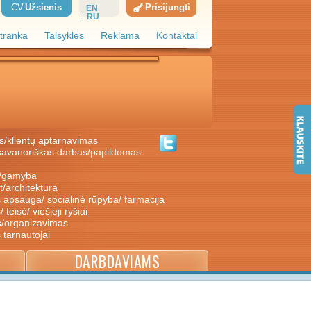
CV
Užsienis
Prisijungti
EN
RU
tranka
Taisyklės
Reklama
Kontaktai
s/klientų aptarnavimas
ė/gamyba
nt/architektūra
s apsauga/ socialinė rūpyba/ farmacija
/ teisė/ viešieji ryšiai
s/organizavimas
s tarnautojai
DARBDAVIAMS