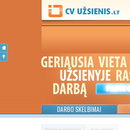
DARBO SKELBIMAI
Darbo pasiūlymas
Apie įmonę