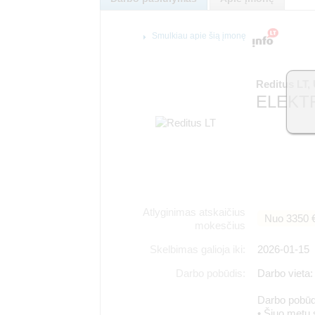
Smulkiau apie šią įmonę
Reditus LT,
ELEKTR
Atlyginimas atskaičius
Nuo 3350 
mokesčius
Skelbimas galioja iki:
2026-01-15
Darbo pobūdis:
Darbo vieta:
Darbo pobūd
• Šiuo metu 