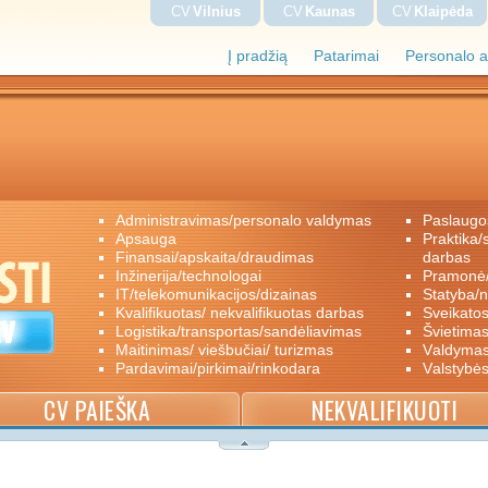
CV
Vilnius
CV
Kaunas
CV
Klaipėda
Į pradžią
Patarimai
Personalo a
administravimas/personalo valdymas
paslaugo
apsauga
praktika/savanoriškas darbas/papildomas
finansai/apskaita/draudimas
darbas
inžinerija/technologai
pramon
IT/telekomunikacijos/dizainas
statyba/
kvalifikuotas/ nekvalifikuotas darbas
sveikato
logistika/transportas/sandėliavimas
švietimas
maitinimas/ viešbučiai/ turizmas
valdyma
pardavimai/pirkimai/rinkodara
valstybė
CV PAIEŠKA
NEKVALIFIKUOTI