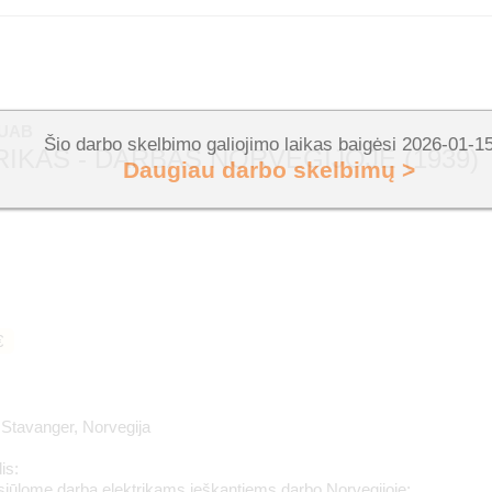
 UAB
Šio darbo skelbimo galiojimo laikas baigėsi 2026-01-1
IKAS - DARBAS NORVEGIJOJE (1939)
Daugiau darbo skelbimų >
€
 Stavanger, Norvegija
is:
siūlome darbą elektrikams ieškantiems darbo Norvegijoje;