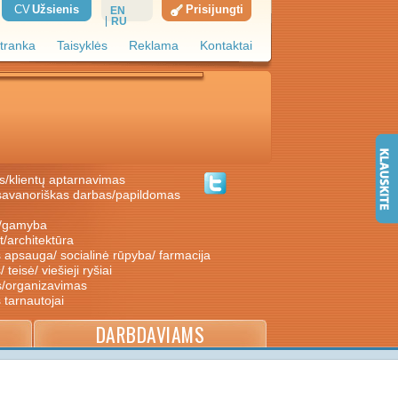
CV
Užsienis
Prisijungti
EN
RU
tranka
Taisyklės
Reklama
Kontaktai
s/klientų aptarnavimas
ė/gamyba
nt/architektūra
s apsauga/ socialinė rūpyba/ farmacija
/ teisė/ viešieji ryšiai
s/organizavimas
s tarnautojai
DARBDAVIAMS