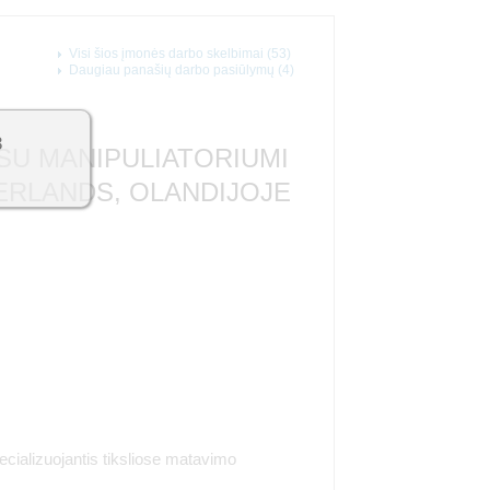
Visi šios įmonės darbo skelbimai (53)
Daugiau panašių darbo pasiūlymų (4)
3
 SU MANIPULIATORIUMI
HERLANDS, OLANDIJOJE
ecializuojantis tiksliose matavimo