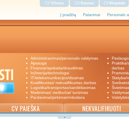
CV
Vilnius
CV
Kaunas
CV
Klaipėda
Į pradžią
Patarimai
Personalo a
administravimas/personalo valdymas
paslaugo
apsauga
praktika/savanoriškas darbas/papildomas
finansai/apskaita/draudimas
darbas
inžinerija/technologai
pramon
IT/telekomunikacijos/dizainas
statyba/
kvalifikuotas/ nekvalifikuotas darbas
sveikato
logistika/transportas/sandėliavimas
švietimas
maitinimas/ viešbučiai/ turizmas
valdyma
pardavimai/pirkimai/rinkodara
valstybė
CV PAIEŠKA
NEKVALIFIKUOTI