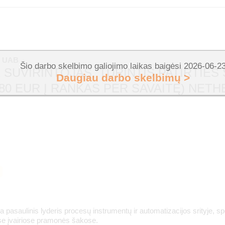
, UAB
Šio darbo skelbimo galiojimo laikas baigėsi 2026-06-2
1 SUVIRINTOJAS, TURINTIS PATIRTIES
Daugiau darbo skelbimų >
80 EUR Į RANKAS PER SAVAITĘ) NET
asaulinis lyderis procesų instrumentų ir automatizacijos srityje, sp
e įvairiose pramonės šakose.