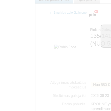
Smulkiau apie šią įmonę
Robin Jobs
135/14
(NUO 5
Atlyginimas atskaičius
Nuo 580 €
mokesčius
Skelbimas galioja iki:
2026-06-23
Darbo pobūdis:
KROHNE yra p
sprendimuos