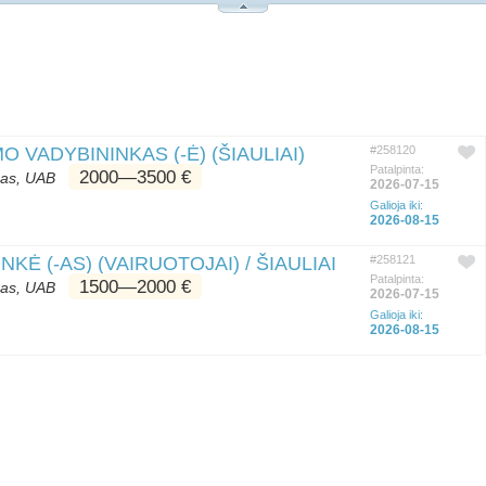
VADYBININKAS (-Ė) (ŠIAULIAI)
#258120
Patalpinta:
2000―3500 €
tras, UAB
2026-07-15
Galioja iki:
2026-08-15
Ė (-AS) (VAIRUOTOJAI) / ŠIAULIAI
#258121
Patalpinta:
1500―2000 €
tras, UAB
2026-07-15
Galioja iki:
2026-08-15