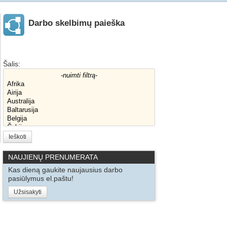
Darbo skelbimų paieška
Šalis:
Ieškoti
NAUJIENŲ PRENUMERATA
Kas dieną gaukite naujausius darbo
pasiūlymus el.paštu!
Užsisakyti