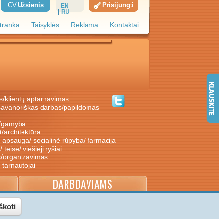
CV
Užsienis
Prisijungti
EN
RU
tranka
Taisyklės
Reklama
Kontaktai
s/klientų aptarnavimas
ė/gamyba
nt/architektūra
s apsauga/ socialinė rūpyba/ farmacija
/ teisė/ viešieji ryšiai
s/organizavimas
s tarnautojai
DARBDAVIAMS
škoti