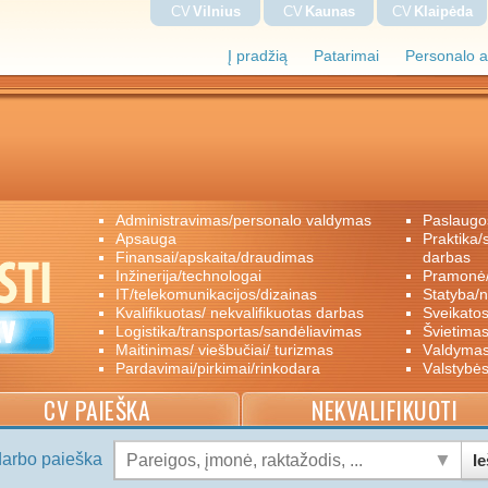
CV
Vilnius
CV
Kaunas
CV
Klaipėda
Į pradžią
Patarimai
Personalo a
administravimas/personalo valdymas
paslaugo
apsauga
praktika/savanoriškas darbas/papildomas
finansai/apskaita/draudimas
darbas
inžinerija/technologai
pramon
IT/telekomunikacijos/dizainas
statyba/
kvalifikuotas/ nekvalifikuotas darbas
sveikato
logistika/transportas/sandėliavimas
švietimas
maitinimas/ viešbučiai/ turizmas
valdyma
pardavimai/pirkimai/rinkodara
valstybė
CV PAIEŠKA
NEKVALIFIKUOTI
darbo paieška
Ie