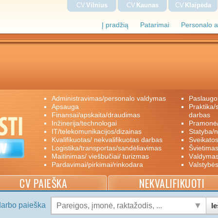
CV
Vilnius
CV
Kaunas
CV
Klaipėda
Į pradžią
Patarimai
Personalo a
administravimas/personalo valdymas
paslaugo
apsauga
praktika/savanoriškas darbas/papildomas
finansai/apskaita/draudimas
darbas
inžinerija/technologai
pramon
IT/telekomunikacijos/dizainas
statyba/
kvalifikuotas/ nekvalifikuotas darbas
sveikato
logistika/transportas/sandėliavimas
švietimas
maitinimas/ viešbučiai/ turizmas
valdyma
pardavimai/pirkimai/rinkodara
valstybė
CV PAIEŠKA
NEKVALIFIKUOTI
darbo paieška
Ie