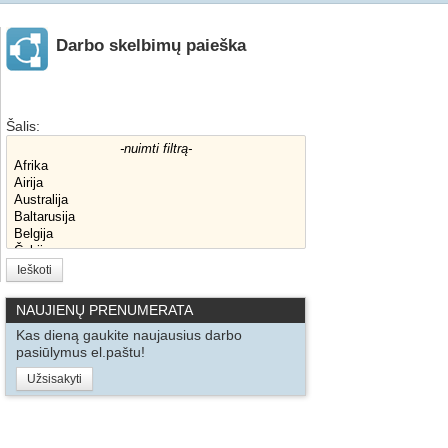
Darbo skelbimų paieška
Šalis:
Ieškoti
NAUJIENŲ PRENUMERATA
Kas dieną gaukite naujausius darbo
pasiūlymus el.paštu!
Užsisakyti