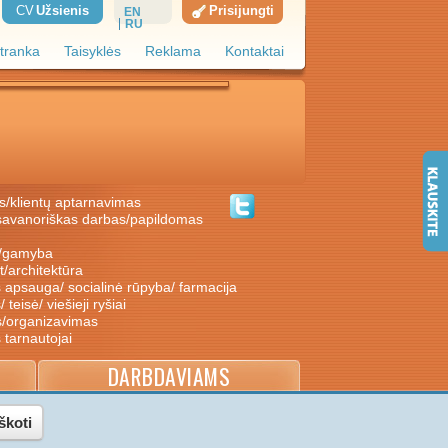
CV
Užsienis
Prisijungti
EN
RU
tranka
Taisyklės
Reklama
Kontaktai
s/klientų aptarnavimas
ė/gamyba
nt/architektūra
s apsauga/ socialinė rūpyba/ farmacija
/ teisė/ viešieji ryšiai
s/organizavimas
s tarnautojai
DARBDAVIAMS
škoti