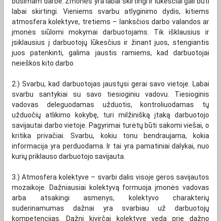
būsimam darbe. Žmonės yra labai skirtingi ir lūkesčiai gali būti
labai skirtingi. Vieniems svarbu atlyginimo dydis, kitiems
atmosfera kolektyve, tretiems – lanksčios darbo valandos ar
įmonės siūlomi mokymai darbuotojams. Tik išklausius ir
įsiklausius į darbuotojų lūkesčius ir žinant juos, stengiantis
juos patenkinti, galima jaustis ramiems, kad darbuotojai
neieškos kito darbo.
2.) Svarbu, kad darbuotojas jaustųsi gerai savo vietoje. Labai
svarbu santykiai su savo tiesioginiu vadovu. Tiesioginis
vadovas deleguodamas užduotis, kontroliuodamas tų
užduočių atlikimo kokybę, turi milžinišką įtaką darbuotojo
savijautai darbo vietoje. Pagyrimai turėtų būti sakomi viešai, o
kritika privačiai. Svarbu, kokiu tonu bendraujama, kokia
informacija yra perduodama. Ir tai yra pamatiniai dalykai, nuo
kurių priklauso darbuotojo savijauta.
3.) Atmosfera kolektyve – svarbi dalis visoje geros savijautos
mozaikoje. Dažniausiai kolektyvą formuoja įmonės vadovas
arba atsakingi asmenys, kolektyvo charakterių
suderinamumas dažnai yra svarbiau už darbuotojų
kompetencijas. Dažni kivirčai kolektyve veda prie dažno