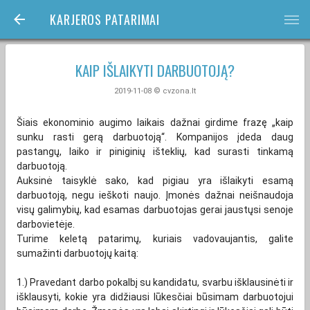
KARJEROS PATARIMAI
bars
KAIP IŠLAIKYTI DARBUOTOJĄ?
2019-11-08 © cvzona.lt
Šiais ekonominio augimo laikais dažnai girdime frazę „kaip
sunku rasti gerą darbuotoją“. Kompanijos įdeda daug
pastangų, laiko ir piniginių išteklių, kad surasti tinkamą
darbuotoją.
Auksinė taisyklė sako, kad pigiau yra išlaikyti esamą
darbuotoją, negu ieškoti naujo. Įmonės dažnai neišnaudoja
visų galimybių, kad esamas darbuotojas gerai jaustųsi senoje
darbovietėje.
Turime keletą patarimų, kuriais vadovaujantis, galite
sumažinti darbuotojų kaitą:
1.) Pravedant darbo pokalbį su kandidatu, svarbu išklausinėti ir
išklausyti, kokie yra didžiausi lūkesčiai būsimam darbuotojui