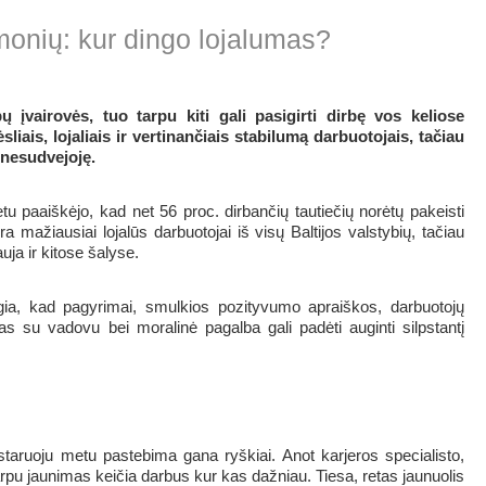
monių: kur dingo lojalumas?
įvairovės, tuo tarpu kiti gali pasigirti dirbę vos keliose
iais, lojaliais ir vertinančiais stabilumą darbuotojais, tačiau
 nesudvejoję.
 paaiškėjo, kad net 56 proc. dirbančių tautiečių norėtų pakeisti
ra mažiausiai lojalūs darbuotojai iš visų Baltijos valstybių, tačiau
uja ir kitose šalyse.
igia, kad pagyrimai, smulkios pozityvumo apraiškos, darbuotojų
as su vadovu bei moralinė pagalba gali padėti auginti silpstantį
staruoju metu pastebima gana ryškiai. Anot karjeros specialisto,
rpu jaunimas keičia darbus kur kas dažniau. Tiesa, retas jaunuolis