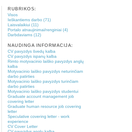
RUBRIKOS:
Visos
Ieškantiems darbo (71)
Laisvalaikiui (11)
Portalo atnaujinimai/renginiai (4)
Darbdaviams (12)
NAUDINGA INFORMACIJA:
CV pavyzdys švedų kalba
CV pavyzdys ispanų kalba
Rimto motyvacinio laiško pavyzdys anglų
kalba
Motyvacinio laiško pavyzdys neturinčiam
darbo patirties
Motyvacinio laiško pavyzdys turinčiam
darbo patirties
Motyvacinio laiško pavyzdys studentui
Graduate account management job
covering letter
Graduate human resource job covering
letter
Speculative covering letter - work
experience
CV Cover Letter
CV pavyzdys anglų kalba