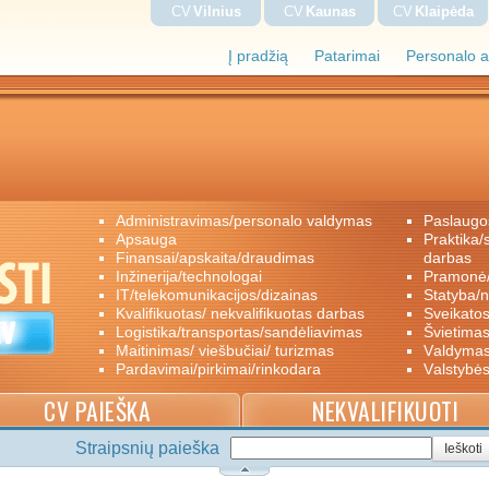
CV
Vilnius
CV
Kaunas
CV
Klaipėda
Į pradžią
Patarimai
Personalo a
administravimas/personalo valdymas
paslaugo
apsauga
praktika/savanoriškas darbas/papildomas
finansai/apskaita/draudimas
darbas
inžinerija/technologai
pramon
IT/telekomunikacijos/dizainas
statyba/
kvalifikuotas/ nekvalifikuotas darbas
sveikato
logistika/transportas/sandėliavimas
švietimas
maitinimas/ viešbučiai/ turizmas
valdyma
pardavimai/pirkimai/rinkodara
valstybė
CV PAIEŠKA
NEKVALIFIKUOTI
Straipsnių paieška