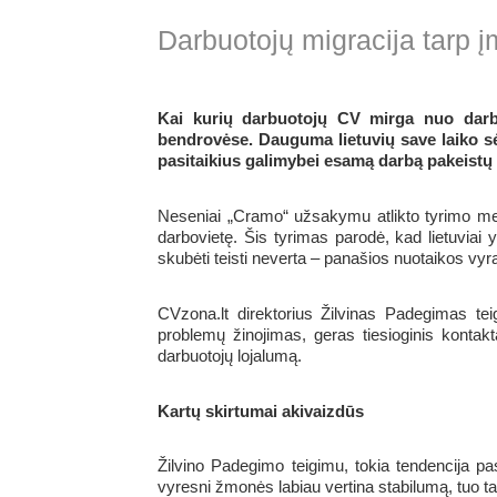
Darbuotojų migracija tarp į
Kai kurių darbuotojų CV mirga nuo darbų 
bendrovėse. Dauguma lietuvių save laiko sėsl
pasitaikius galimybei esamą darbą pakeistų
Neseniai „Cramo“ užsakymu atlikto tyrimo metu
darbovietę. Šis tyrimas parodė, kad lietuviai y
skubėti teisti neverta – panašios nuotaikos vyra
CVzona.lt direktorius Žilvinas Padegimas te
problemų žinojimas, geras tiesioginis kontakt
darbuotojų lojalumą.
Kartų skirtumai akivaizdūs
Žilvino Padegimo teigimu, tokia tendencija pa
vyresni žmonės labiau vertina stabilumą, tuo ta