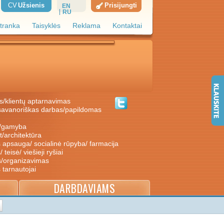
CV
Užsienis
Prisijungti
EN
RU
tranka
Taisyklės
Reklama
Kontaktai
s/klientų aptarnavimas
ė/gamyba
nt/architektūra
s apsauga/ socialinė rūpyba/ farmacija
/ teisė/ viešieji ryšiai
s/organizavimas
s tarnautojai
DARBDAVIAMS