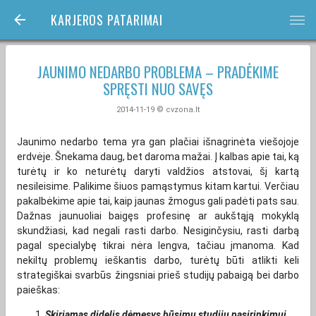
KARJEROS PATARIMAI
bars
JAUNIMO NEDARBO PROBLEMA – PRADĖKIME
SPRĘSTI NUO SAVĘS
2014-11-19 © cvzona.lt
Jaunimo nedarbo tema yra gan plačiai išnagrinėta viešojoje
erdvėje. Šnekama daug, bet daroma mažai. Į kalbas apie tai, ką
turėtų ir ko neturėtų daryti valdžios atstovai, šį kartą
nesileisime. Palikime šiuos pamąstymus kitam kartui. Verčiau
pakalbėkime apie tai, kaip jaunas žmogus gali padėti pats sau.
Dažnas jaunuoliai baigęs profesinę ar aukštąją mokyklą
skundžiasi, kad negali rasti darbo. Nesiginčysiu, rasti darbą
pagal specialybę tikrai nėra lengva, tačiau įmanoma. Kad
nekiltų problemų ieškantis darbo, turėtų būti atlikti keli
strategiškai svarbūs žingsniai prieš studijų pabaigą bei darbo
paieškas:
Skiriamas didelis dėmesys būsimų studijų pasirinkimui.