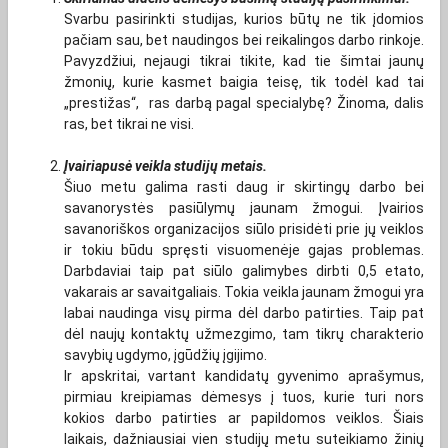
Svarbu pasirinkti studijas, kurios būtų ne tik įdomios
pačiam sau, bet naudingos bei reikalingos darbo rinkoje.
Pavyzdžiui, nejaugi tikrai tikite, kad tie šimtai jaunų
žmonių, kurie kasmet baigia teisę, tik todėl kad tai
„prestižas“, ras darbą pagal specialybę? Žinoma, dalis
ras, bet tikrai ne visi.
Įvairiapusė veikla studijų metais.
Šiuo metu galima rasti daug ir skirtingų darbo bei
savanorystės pasiūlymų jaunam žmogui. Įvairios
savanoriškos organizacijos siūlo prisidėti prie jų veiklos
ir tokiu būdu spręsti visuomenėje gajas problemas.
Darbdaviai taip pat siūlo galimybes dirbti 0,5 etato,
vakarais ar savaitgaliais. Tokia veikla jaunam žmogui yra
labai naudinga visų pirma dėl darbo patirties. Taip pat
dėl naujų kontaktų užmezgimo, tam tikrų charakterio
savybių ugdymo, įgūdžių įgijimo.
Ir apskritai, vartant kandidatų gyvenimo aprašymus,
pirmiau kreipiamas dėmesys į tuos, kurie turi nors
kokios darbo patirties ar papildomos veiklos. Šiais
laikais, dažniausiai vien studijų metu suteikiamo žinių