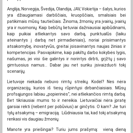
Anglija, Norvegija, Švedija, Olandija, JAV, Vokietija – šalys, kurios
yra džiaugiamasi darbščiais, kruopščiais, smalsiais bei
patikimais mūsų tautiečiais. Žinoma, žmonių yra įvairių, įvairių
yra ir nuomonių. Kaip bebūtų lietuviai dažniausiai apibūdinami,
kaip puikiai atliekantys savo darbą, punktualūs (laiku
ateinantys į darbą net pirmadieniais), noriai prisiimantys
atsakomybę, inovatyvūs, greitai įsisavinantys naujas žinias ir
kompetencijas. Pasvajokime, kaip pakiltų darbo kokybės lygis,
našumas, jei visi šie galintys ir norintys dirbti, grįžtų į savo
gimtuosius namus... Dabar jau net sunku įsivaizduoti tokį
scenarijų.
Lietuvoje niekada nebuvo rimtų streikų. Kodėl? Nes nėra
organizacijų, kurios iš tiesų rūpintųsi dirbančiaisiais. Mūsų
profsąjungos labiau „popierinės“, nei atliekančios rimtą darbą.
Bet tikriausiai mums to ir nereikia. Lietuvaičiai nėra įpratę
garsiai rėkti (nebent per pobūvius) ar ginčytis. O kam? Jie turi
tylų atsakymą – emigraciją. Liūdniausia tai, kad tokį atsakymą
renkasi vis daugiau žmonių.
Manote yra priešingai? Turiu jums prašymą: vieną dieną