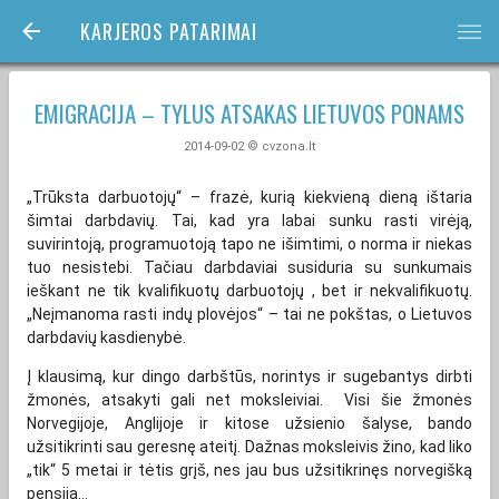
KARJEROS PATARIMAI
bars
EMIGRACIJA – TYLUS ATSAKAS LIETUVOS PONAMS
2014-09-02 © cvzona.lt
„Trūksta darbuotojų“ – frazė, kurią kiekvieną dieną ištaria
šimtai darbdavių. Tai, kad yra labai sunku rasti virėją,
suvirintoją, programuotoją tapo ne išimtimi, o norma ir niekas
tuo nesistebi. Tačiau darbdaviai susiduria su sunkumais
ieškant ne tik kvalifikuotų darbuotojų , bet ir nekvalifikuotų.
„Neįmanoma rasti indų plovėjos“ – tai ne pokštas, o Lietuvos
darbdavių kasdienybė.
Į klausimą, kur dingo darbštūs, norintys ir sugebantys dirbti
žmonės, atsakyti gali net moksleiviai. Visi šie žmonės
Norvegijoje, Anglijoje ir kitose užsienio šalyse, bando
užsitikrinti sau geresnę ateitį. Dažnas moksleivis žino, kad liko
„tik“ 5 metai ir tėtis grįš, nes jau bus užsitikrinęs norvegišką
pensiją...