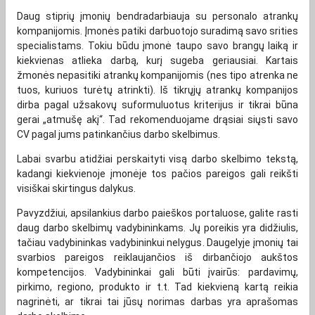
Daug stiprių įmonių bendradarbiauja su personalo atrankų
kompanijomis. Įmonės patiki darbuotojo suradimą savo srities
specialistams. Tokiu būdu įmonė taupo savo brangų laiką ir
kiekvienas atlieka darbą, kurį sugeba geriausiai. Kartais
žmonės nepasitiki atrankų kompanijomis (nes tipo atrenka ne
tuos, kuriuos turėtų atrinkti). Iš tikrųjų atrankų kompanijos
dirba pagal užsakovų suformuluotus kriterijus ir tikrai būna
gerai „atmušę akį“. Tad rekomenduojame drąsiai siųsti savo
CV pagal jums patinkančius darbo skelbimus.
Labai svarbu atidžiai perskaityti visą darbo skelbimo tekstą,
kadangi kiekvienoje įmonėje tos pačios pareigos gali reikšti
visiškai skirtingus dalykus.
Pavyzdžiui, apsilankius darbo paieškos portaluose, galite rasti
daug darbo skelbimų vadybininkams. Jų poreikis yra didžiulis,
tačiau vadybininkas vadybininkui nelygus. Daugelyje įmonių tai
svarbios pareigos reiklaujančios iš dirbančiojo aukštos
kompetencijos. Vadybininkai gali būti įvairūs: pardavimų,
pirkimo, regiono, produkto ir t.t. Tad kiekvieną kartą reikia
nagrinėti, ar tikrai tai jūsų norimas darbas yra aprašomas