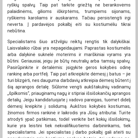
ryškių spalvų. Taip pat tarkite griežtą ne berankovėms
palaidinėms, gilioms iškirptėms, trumpiems sijonams,
ryškiems karoliams ir auskarams. Tačiau persistengti irgi
neverta. Į pardavėjos pokalbį eiti su kostiumėliu tikrai
nebūtina.
Specialistams šiuo atžvilgiu reiktų rengtis tik dalykiškai.
Laisvalaikio rūbai yra nepageidaujami. Paprastas kostiumėlis
arba dalykinė suknelė moterims ir marškiniai vyrams yra
būtini. Geriausiai, jeigu jie būtų neutralių arba tamsių spalvų.
Pasirūpinkite ir detalėmis: įsigykite geros kokybės odinę
rankinę arba portfelį. Taip pat atkreipkite dėmesį į batus – jie
turi blizgėti, nes dauguma darbdavių atkreipia dėmesį būtent į
šią aprangos detalę. Siūlome vengti aukštakulnių vadinamų
„špilkomis“, priauginamų nagų ir stipriai išsišokančių aprangos
detalių. Jeigu kandidatuojate į vadovo pareigas, tuomet didelį
dėmesį kreipkite į solidumą. Aukštos kokybės kostiumas,
žinomos firmos rankinė ir laikrodis yra Jūsų atributai. Turite
atrodyti ypač patikimas, todėl venkite bet kokių išsišokimų,
kurie yra leistini tiek nekvalifikuotiems darbininkams, tiek
specialistams. Jei specialistas į darbo pokalbį gali ateiti su