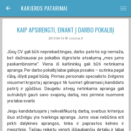
KARJEROS PATARIMAI
bars
KAIP APSIRENGTI, EINANT Į DARBO POKALBĮ
2013-04-16 © cvzona.lt
Jūsų CV gali būti nepriekaištingas, darbo patirtis irgi nemaža,
bet dažniausiai po pokalbio išgirstate atsakymą „mes jums
paskambinsime“. Viena iš kaltininkių gali būti netinkama
apranga. Per darbo pokalbį labai galioja posakis – sutinka pagal
rūbą, išlydi pagal būdą. Pirmas personalo specialisto žvilgsnis
visuomet krypsta į aprangą ir tik tuomet gilinamasi į kandidato
patirtį ir įgūdžius. Daugeliu atvejų netinkama apranga gali
sutrukdyti gauti savo svajonių darbą, nes pirminė nuomonė
yra labai svarbi.
Jeigu kandidatuojate į nekvalifikuotą darbą, svarbus kriterijus
šiuo atžvilgiu yra tvarkinga apranga. Jums visai nebūtina eiti
pirkti dalykinės aprangos, tinka ir paprastos kelnės ir
megztinis. Tačiau reikėtų vengti iššaukiančių detalių ir labai