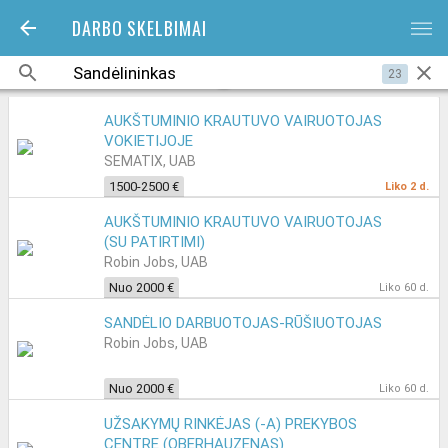
DARBO SKELBIMAI
bars
23
AUKŠTUMINIO KRAUTUVO VAIRUOTOJAS
VOKIETIJOJE
SEMATIX, UAB
1500-2500 €
Liko 2 d.
AUKŠTUMINIO KRAUTUVO VAIRUOTOJAS
(SU PATIRTIMI)
Robin Jobs, UAB
Nuo 2000 €
Liko 60 d.
SANDĖLIO DARBUOTOJAS-RŪŠIUOTOJAS
Robin Jobs, UAB
Nuo 2000 €
Liko 60 d.
UŽSAKYMŲ RINKĖJAS (-A) PREKYBOS
CENTRE (OBERHAUZENAS)