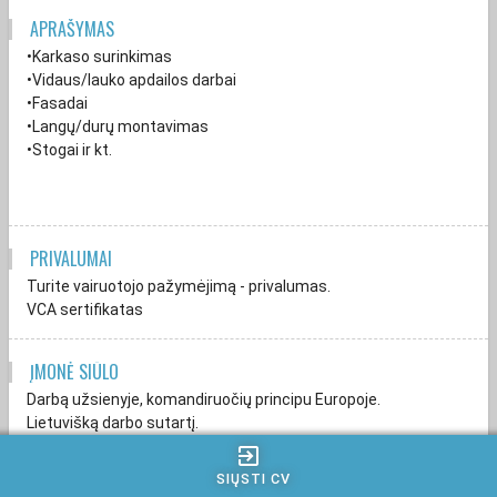
APRAŠYMAS
•Karkaso surinkimas
•Vidaus/lauko apdailos darbai
•Fasadai
•Langų/durų montavimas
•Stogai ir kt.
PRIVALUMAI
Turite vairuotojo pažymėjimą - privalumas.
VCA sertifikatas
ĮMONĖ SIŪLO
Darbą užsienyje, komandiruočių principu Europoje.
Lietuvišką darbo sutartį.
Konkurencingą atlyginimą.
exit_to_app
Apgyvendinimą, keliones ir darbui reikalingas priemones.
SIŲSTI CV
Komandiruotės 8/2sav, 40-60 val/sav.