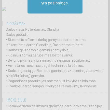
yra pasibaigęs.
APRAŠYMAS
Darbo vieta: Roterdamas, Olandija
Darbo pobūdis:
• Šiuo metu siūlome darbą gamybos darbuotojams,
ieškantiems darbo Olandijoje, Roterdamo mieste;
• Darbas gelžbetonio gaminių gamykloje;
• Klojinių ir formų paruošimas betonavimui;
• Betono pylimas, vibravimas ir paviršiaus apdirbimas;
• Armatūros ruošimas pagal techninius brėžinius;
• Sudėtingesnių gelžbetonio gaminių (pvz., sieninių „sandwich“
plokščių, laiptų) gamyba;
• Pagamintos produkcijos matmenų ir kokybės tikrinimas;
• Tvarkos, darbo saugos ir kokybės reikalavimų laikymasis.
ĮMONĖ SIŪLO
• Ilgalaikio darbo galimybės gamybos darbuotojams Olandijoje;