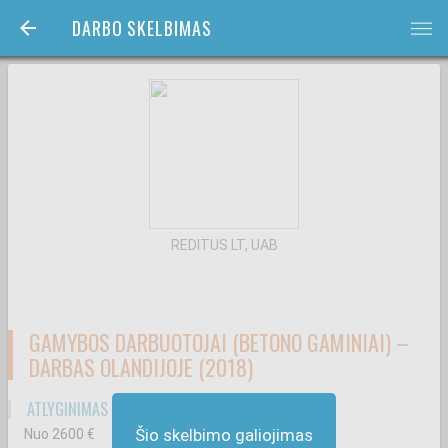
DARBO SKELBIMAS
bars
REDITUS LT, UAB
GAMYBOS DARBUOTOJAI (BETONO GAMINIAI) –
DARBAS OLANDIJOJE (2018)
ATLYGINIMAS ATSKAIČIUS MOKESČIUS
Šio skelbimo galiojimas
Nuo 2600
€